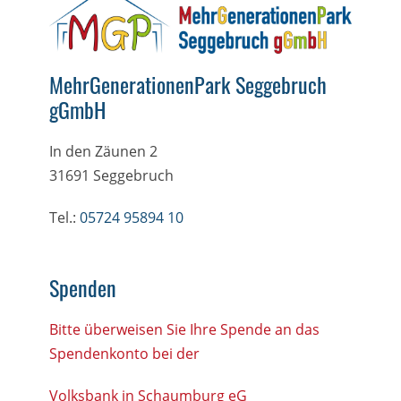
r
c
h
MehrGenerationenPark Seggebruch
gGmbH
In den Zäunen 2
31691 Seggebruch
Tel.:
05724 95894 10
Spenden
Bitte überweisen Sie Ihre Spende an das
Spendenkonto bei der
Volksbank in Schaumburg eG