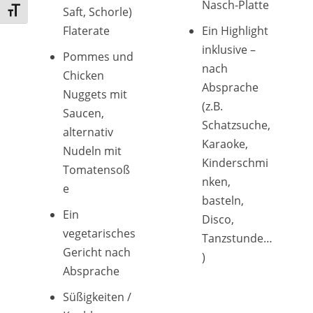
Nasch-Platte
Saft, Schorle)
Schrift vergrößern
Flaterate
Ein Highlight
inklusive –
Pommes und
nach
Chicken
Absprache
Nuggets mit
(z.B.
Saucen,
Schatzsuche,
alternativ
Karaoke,
Nudeln mit
Kinderschmi
Tomatensoß
nken,
e
basteln,
Ein
Disco,
vegetarisches
Tanzstunde…
Gericht nach
)
Absprache
Süßigkeiten /