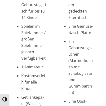
Geburtstagsti
am
sch für bis zu
gedeckten
14 Kinder
Elterntisch
Spielen im
Eine Gemüse-
Spielzimmer /
Nasch-Platte
großen
Ein
Spielzimmer
Geburtstagsk
je nach
uchen
Verfügbarkeit
(Marmorkuch
1 Animateur
en mit
Schokoglasur
Kostümverlei
und
h für alle
Gummibärch
Kinder
en)
Getränkepak
Umschalten auf hohe Kontraste
Eine Obst-
et (Wasser,