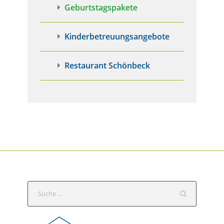
Geburtstagspakete
Kinderbetreuungsangebote
Restaurant Schönbeck
S
e
a