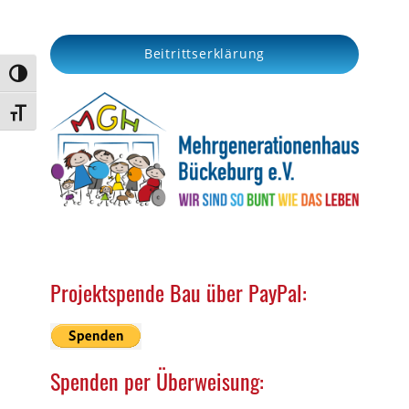
r
c
Beitrittserklärung
h
Umschalten auf hohe Kontraste
Schrift vergrößern
Projektspende Bau über PayPal:
Spenden per Überweisung: