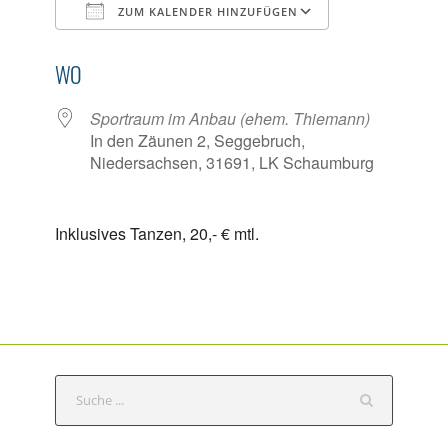
ZUM KALENDER HINZUFÜGEN
ICS herunterladen
Google Kalen
WO
Sportraum im Anbau (ehem. Thiemann)
In den Zäunen 2, Seggebruch,
Niedersachsen, 31691, LK Schaumburg
Inklusives Tanzen, 20,- € mtl.
S
e
a