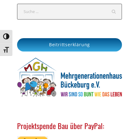
S
e
a
r
Umschalten auf hohe Kontraste
c
Beitrittserklärung
h
Schrift vergrößern
Projektspende Bau über PayPal: