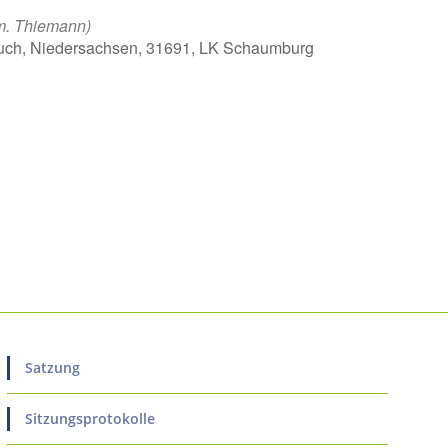
m. Thiemann)
uch, Niedersachsen, 31691, LK Schaumburg
ice 365
Outlook Live
Satzung
Sitzungsprotokolle