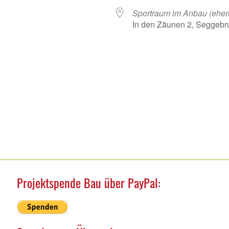
Sportraum im Anbau (ehe
In den Zäunen 2, Seggebr
nder
iCalendar
Off
Projektspende Bau über PayPal: