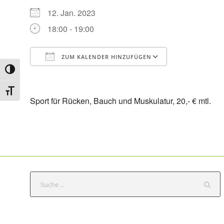
12. Jan. 2023
18:00 - 19:00
ZUM KALENDER HINZUFÜGEN
Umschalten auf hohe Kontraste
ICS herunterladen
Google Kale
Schrift vergrößern
Sport für Rücken, Bauch und Muskulatur, 20,- € mtl.
S
e
a
r