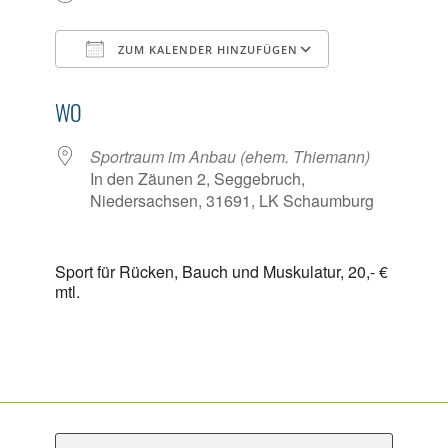
ZUM KALENDER HINZUFÜGEN
ICS herunterladen
Google Kalen
WO
Sportraum im Anbau (ehem. Thiemann)
In den Zäunen 2, Seggebruch,
Niedersachsen, 31691, LK Schaumburg
Sport für Rücken, Bauch und Muskulatur, 20,- €
mtl.
S