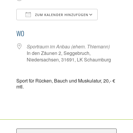
ZUM KALENDER HINZUFÜGEN
ICS herunterladen
Google Kalen
WO
Sportraum im Anbau (ehem. Thiemann)
In den Zäunen 2, Seggebruch,
Niedersachsen, 31691, LK Schaumburg
Sport für Rücken, Bauch und Muskulatur, 20,- €
mtl.
S