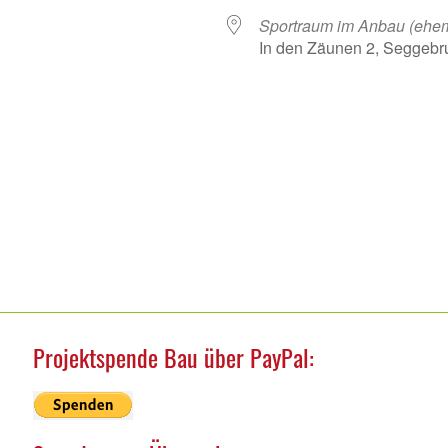
Sportraum im Anbau (ehe
In den Zäunen 2, Seggebr
nder
iCalendar
Off
Projektspende Bau über PayPal: