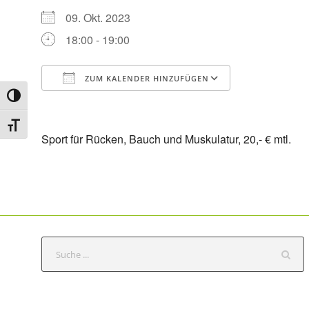
09. Okt. 2023
18:00 - 19:00
ZUM KALENDER HINZUFÜGEN
Umschalten auf hohe Kontraste
ICS herunterladen
Google Kale
Schrift vergrößern
Sport für Rücken, Bauch und Muskulatur, 20,- € mtl.
S
e
a
r