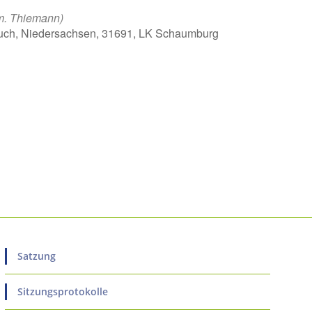
m. Thiemann)
uch, Niedersachsen, 31691, LK Schaumburg
ice 365
Outlook Live
Satzung
Sitzungsprotokolle