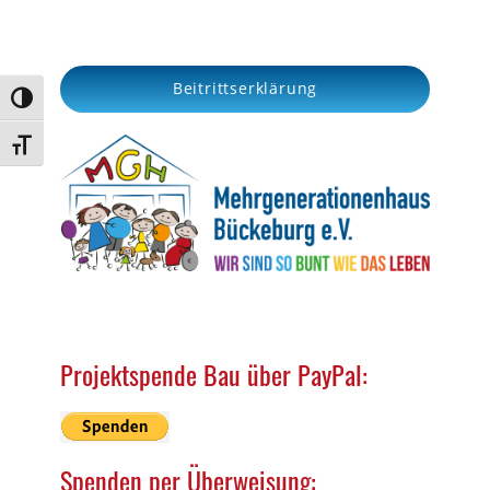
a
r
c
Beitrittserklärung
h
Umschalten auf hohe Kontraste
Schrift vergrößern
Projektspende Bau über PayPal:
Spenden per Überweisung: