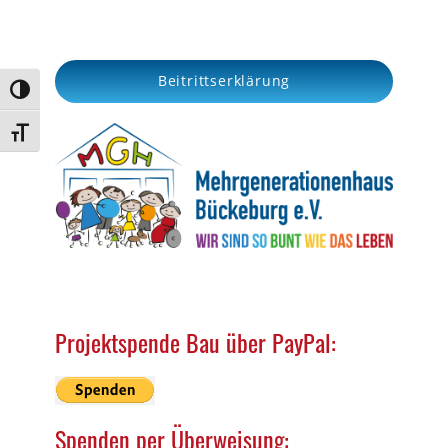
a
r
c
Beitrittserklärung
h
Umschalten auf hohe Kontraste
Schrift vergrößern
Projektspende Bau über PayPal:
Spenden per Überweisung: