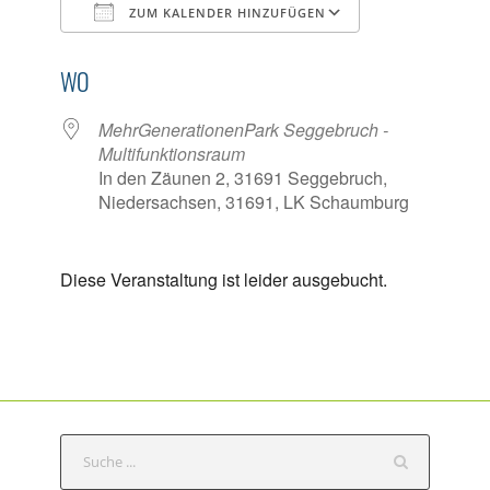
ZUM KALENDER HINZUFÜGEN
ICS herunterladen
Google Kalen
WO
MehrGenerationenPark Seggebruch -
Multifunktionsraum
In den Zäunen 2, 31691 Seggebruch,
Niedersachsen, 31691, LK Schaumburg
Diese Veranstaltung ist leider ausgebucht.
S
e