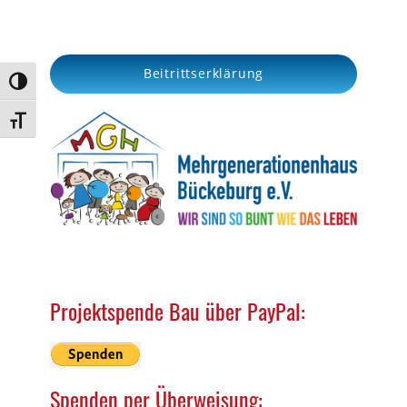
a
r
c
Beitrittserklärung
h
Umschalten auf hohe Kontraste
Schrift vergrößern
Projektspende Bau über PayPal:
Spenden per Überweisung: