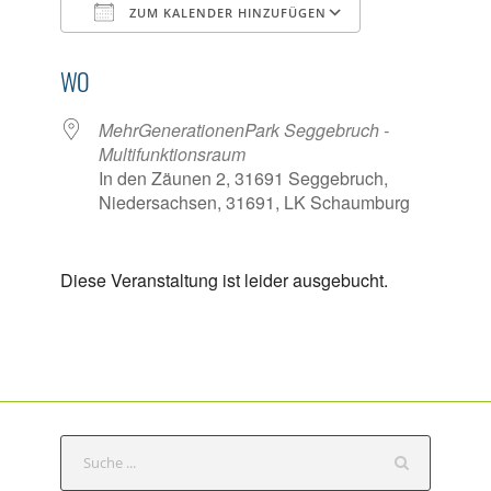
ZUM KALENDER HINZUFÜGEN
ICS herunterladen
Google Kalen
WO
MehrGenerationenPark Seggebruch -
Multifunktionsraum
In den Zäunen 2, 31691 Seggebruch,
Niedersachsen, 31691, LK Schaumburg
Diese Veranstaltung ist leider ausgebucht.
S
e