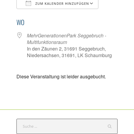
ZUM KALENDER HINZUFÜGEN
ICS herunterladen
Google Kalen
WO
MehrGenerationenPark Seggebruch -
Multifunktionsraum
In den Zäunen 2, 31691 Seggebruch,
Niedersachsen, 31691, LK Schaumburg
Diese Veranstaltung ist leider ausgebucht.
S
e