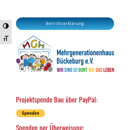
a
r
c
Beitrittserklärung
h
Umschalten auf hohe Kontraste
Schrift vergrößern
Projektspende Bau über PayPal:
Spenden per Überweisung: