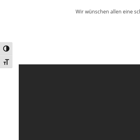
Wir wünschen allen eine s
Umschalten auf hohe Kontraste
Schrift vergrößern