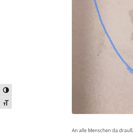
Umschalten auf hohe Kontraste
Schrift vergrößern
An alle Menschen da draußen