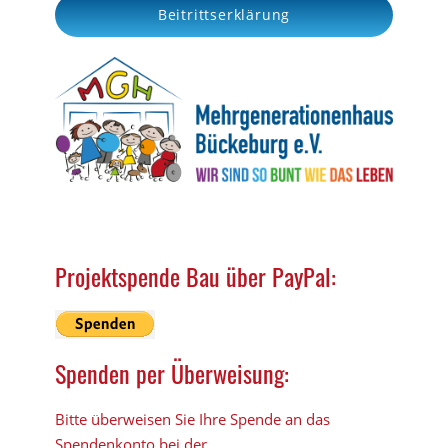
Beitrittserklärung
h
Projektspende Bau über PayPal:
Spenden per Überweisung:
Bitte überweisen Sie Ihre Spende an das
Spendenkonto bei der