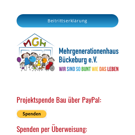
r
c
Beitrittserklärung
h
Projektspende Bau über PayPal:
Spenden per Überweisung: