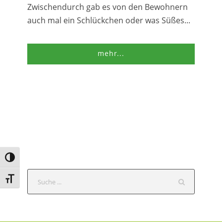
Zwischendurch gab es von den Bewohnern
auch mal ein Schlückchen oder was Süßes...
mehr...
Umschalten auf hohe Kontraste
S
Schrift vergrößern
e
a
r