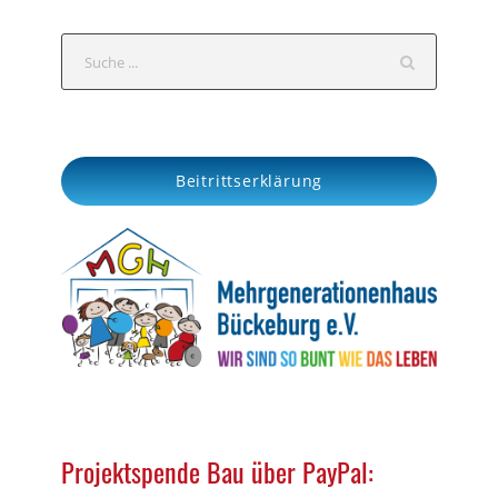
c
h
S
e
a
r
c
Beitrittserklärung
h
Projektspende Bau über PayPal: